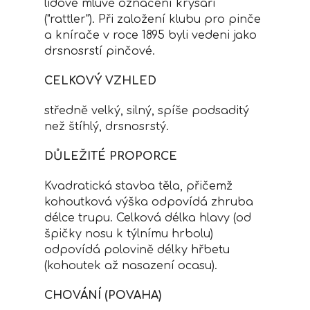
lidové mluvě označení krysaři
("rattler"). Při založení klubu pro pinče
a knírače v roce 1895 byli vedeni jako
drsnosrstí pinčové.
CELKOVÝ VZHLED
středně velký, silný, spíše podsaditý
než štíhlý, drsnosrstý.
DŮLEŽITÉ PROPORCE
Kvadratická stavba těla, přičemž
kohoutková výška odpovídá zhruba
délce trupu. Celková délka hlavy (od
špičky nosu k týlnímu hrbolu)
odpovídá polovině délky hřbetu
(kohoutek až nasazení ocasu).
CHOVÁNÍ (POVAHA)