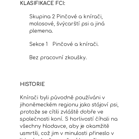
KLASIFIKACE FCI:
Skupina 2 Pinčové a knírači,
molosové, švýcarští psi a jiná
plemena.
Sekce 1 Pinčové a knírači.
Bez pracovní zkoušky.
HISTORIE
Knírači byli původně používáni v
jihoněmeckém regionu jako stájoví psi,
protože se cítili zvláště dobře ve
společnosti koní. S horlivostí číhali na
všechny hlodavce, aby je okamžitě
usmrtili, což jim v minulosti přineslo v