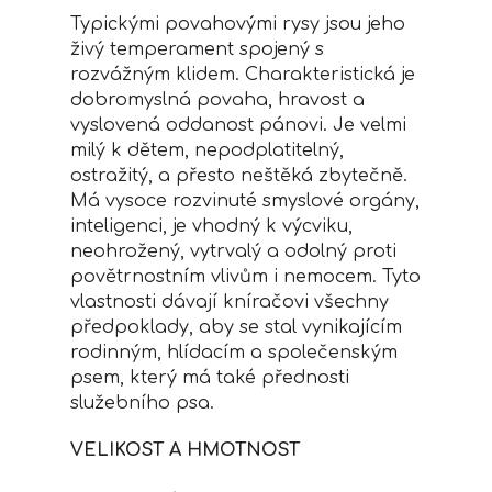
Typickými povahovými rysy jsou jeho
živý temperament spojený s
rozvážným klidem. Charakteristická je
dobromyslná povaha, hravost a
vyslovená oddanost pánovi. Je velmi
milý k dětem, nepodplatitelný,
ostražitý, a přesto neštěká zbytečně.
Má vysoce rozvinuté smyslové orgány,
inteligenci, je vhodný k výcviku,
neohrožený, vytrvalý a odolný proti
povětrnostním vlivům i nemocem. Tyto
vlastnosti dávají kníračovi všechny
předpoklady, aby se stal vynikajícím
rodinným, hlídacím a společenským
psem, který má také přednosti
služebního psa.
VELIKOST A HMOTNOST