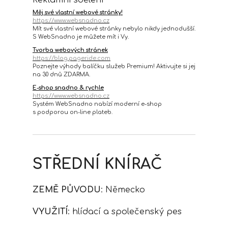
Reklamní sdělení
Měj své vlastní webové stránky!
https://www.websnadno.cz
Mít své vlastní webové stránky nebylo nikdy jednodušší.
S WebSnadno je můžete mít i Vy.
Tvorba webových stránek
https://blog.pageride.com
Poznejte výhody balíčku služeb Premium! Aktivujte si jej
na 30 dnů ZDARMA.
E-shop snadno & rychle
https://www.websnadno.cz
Systém WebSnadno nabízí moderní e-shop
s podporou on-line plateb.
STŘEDNÍ KNÍRAČ
ZEMĚ PŮVODU
: Německo
VYUŽITÍ
: hlídací a společenský pes